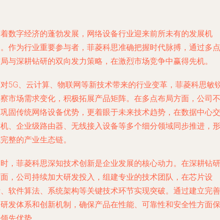
随着数字经济的蓬勃发展，网络设备行业迎来前所未有的发展机
遇。作为行业重要参与者，菲菱科思准确把握时代脉搏，通过多
布局与深耕钻研的双向发力策略，在激烈市场竞争中赢得先机。
面对5G、云计算、物联网等新技术带来的行业变革，菲菱科思敏
洞察市场需求变化，积极拓展产品矩阵。在多点布局方面，公司
仅巩固传统网络设备优势，更着眼于未来技术趋势，在数据中心
换机、企业级路由器、无线接入设备等多个细分领域同步推进，
成完整的产业生态链。
同时，菲菱科思深知技术创新是企业发展的核心动力。在深耕钻
方面，公司持续加大研发投入，组建专业的技术团队，在芯片设
计、软件算法、系统架构等关键技术环节实现突破。通过建立完
的研发体系和创新机制，确保产品在性能、可靠性和安全性方面
持领先优势。