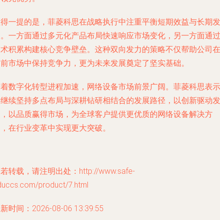
值得一提的是，菲菱科思在战略执行中注重平衡短期效益与长期
展。一方面通过多元化产品布局快速响应市场变化，另一方面通
技术积累构建核心竞争壁垒。这种双向发力的策略不仅帮助公司
当前市场中保持竞争力，更为未来发展奠定了坚实基础。
随着数字化转型进程加速，网络设备市场前景广阔。菲菱科思表
将继续坚持多点布局与深耕钻研相结合的发展路径，以创新驱动
展，以品质赢得市场，为全球客户提供更优质的网络设备解决方
案，在行业变革中实现更大突破。
若转载，请注明出处：http://www.safe-
duccs.com/product/7.html
新时间：2026-08-06 13:39:55