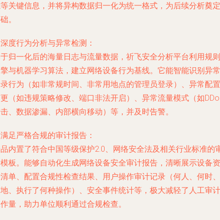
志等关键信息，并将异构数据归一化为统一格式，为后续分析奠
基础。
.
深度行为分析与异常检测
：
基于归一化后的海量日志与流量数据，祈飞安全分析平台利用规
引擎与机器学习算法，建立网络设备行为基线。它能智能识别异
登录行为（如非常规时间、非常用地点的管理员登录）、异常配
变更（如违规策略修改、端口非法开启）、异常流量模式（如DDo
攻击、数据渗漏、内部横向移动）等，并及时告警。
.
满足严格合规的审计报告
：
产品内置了符合中国等级保护2.0、网络安全法及相关行业标准的
计模板。能够自动化生成网络设备安全审计报告，清晰展示设备
产清单、配置合规性检查结果、用户操作审计记录（何人、何时
何地、执行了何种操作）、安全事件统计等，极大减轻了人工审
工作量，助力单位顺利通过合规检查。