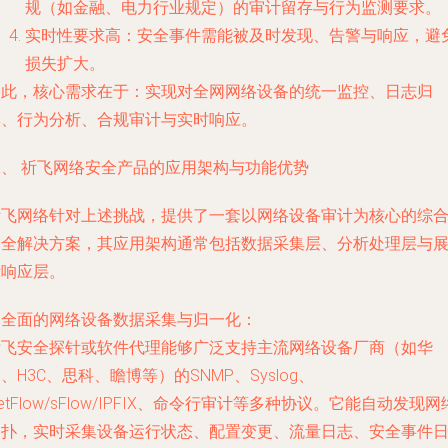
规（如金融、电力行业规定）的审计留存与行为监测要求。
实时性要求高
：安全事件需能被及时发现、告警与响应，避
损失扩大。
因此，核心需求在于：实现对全网网络设备的
统一监控、日志归
集、行为分析、合规审计与实时响应
。
二、 祈飞网络安全产品的应用架构与功能优势
祈飞网络针对上述挑战，提供了一套以网络设备审计为核心的综
安全解决方案，其应用架构通常包括数据采集层、分析处理层与
示响应层。
.
全面的网络设备数据采集与归一化
：
祈飞安全探针或软件代理能够广泛支持主流网络设备厂商（如华
、H3C、思科、瞻博等）的SNMP、Syslog、
etFlow/sFlow/IPFIX、命令行审计等多种协议。它能自动发现网
拓扑，实时采集设备运行状态、配置变更、流量日志、安全事件