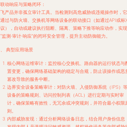
.
联动响应与策略闭环
：
祈飞产品并非孤立审计工具。当检测到高危威胁或违规操作时，
能通过与防火墙、交换机等网络设备的联动接口（如通过API或标
协议），自动或建议执行阻断、隔离、策略下推等响应动作，实
“监测-审计-响应”的闭环安全管理，提升主动防御能力。
、 典型应用场景
核心网络运维审计
：监控核心交换机、路由器的运行状态与
置变更，确保网络基础架构的稳定与合规，防止误操作或恶
篡改导致的服务中断。
边界安全设备策略审计
：对防火墙、入侵防御系统（IPS）
设备的策略规则、访问控制列表（ACL）进行定期与实时审
计，确保策略有效性，无冗余或冲突规则，并符合最小权限
则。
内部威胁发现
：通过分析网络设备日志，结合用户身份信息
发现内部人员违规访问敏感资源、越权操作设备等内部威胁