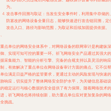
为。
攻击事件回溯与取证
：当发生安全事件时，利用集中存储的
防篡改的网络设备全量日志，能够快速进行攻击链回溯，定
攻击入口、路径与影响范围，为取证和后续加固提供依据。
四、
在重点单位的网络安全体系中，对网络设备的联网审计是构建纵
防御、实现可知可控的重要一环。祈飞网络安全产品通过其强大
数据采集能力、智能的分析引擎、完备的合规支持以及灵活的响
机制，有效解决了重点单位在网络设备审计方面的痛点。它不仅
助单位满足日益严格的监管要求，更通过主动的风险发现与快速
威胁响应，切实提升了整体网络安全防护水平，为关键信息基础
施的稳定运行与核心数据的安全提供了有力保障。随着网络技术
演进，祈飞网络也将持续创新，助力重点单位应对更加复杂的网
安全挑战。