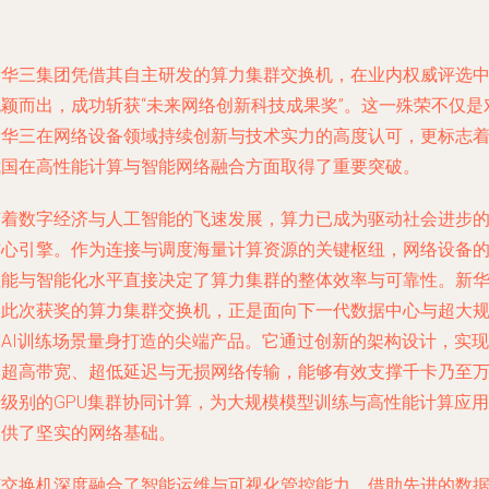
新华三集团凭借其自主研发的算力集群交换机，在业内权威评选
脱颖而出，成功斩获“未来网络创新科技成果奖”。这一殊荣不仅是
新华三在网络设备领域持续创新与技术实力的高度认可，更标志
我国在高性能计算与智能网络融合方面取得了重要突破。
随着数字经济与人工智能的飞速发展，算力已成为驱动社会进步
核心引擎。作为连接与调度海量计算资源的关键枢纽，网络设备
性能与智能化水平直接决定了算力集群的整体效率与可靠性。新
三此次获奖的算力集群交换机，正是面向下一代数据中心与超大
模AI训练场景量身打造的尖端产品。它通过创新的架构设计，实现
了超高带宽、超低延迟与无损网络传输，能够有效支撑千卡乃至
卡级别的GPU集群协同计算，为大规模模型训练与高性能计算应用
提供了坚实的网络基础。
该交换机深度融合了智能运维与可视化管控能力。借助先进的数