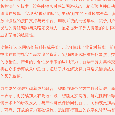
分析算法与AI技术，设备能够实时感知网络状态，精准预测并自动
避潜在故障，实现从“被动响应”到“主动预防”的运维模式变革。
开放可编程的接口支持与云平台、调度系统的无缝集成，赋予用
更灵活的资源编排与策略定义能力，显著提升了算力资源的利用
和业务部署的敏捷性。
此次荣获“未来网络创新科技成果奖”，充分体现了业界对新华三前
性技术布局与扎实产品功底的肯定。奖项的评选标准严格聚焦于
术的原创性、产业的引领性及未来的应用潜力，新华三算力集群
换机在众多参评成果中胜出，证明了其在解决算力网络关键挑战
面的领先价值。
算力网络的演进将朝着更加融合、智能与绿色的方向持续迈进。
华三表示，将持续加大在高速互联、智能无损网络、确定性网络
关键技术上的研发投入，与产业链伙伴协同创新，共同构筑更加
效、可靠、开放的算力基础设施，赋能百行百业的数字化转型与