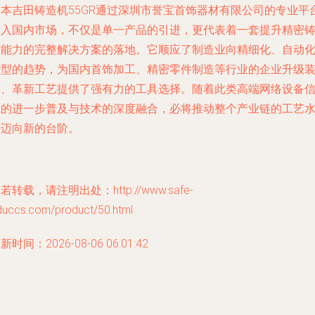
日本吉田铸造机55GR通过深圳市誉宝首饰器材有限公司的专业平
引入国内市场，不仅是单一产品的引进，更代表着一套提升精密
造能力的完整解决方案的落地。它顺应了制造业向精细化、自动
转型的趋势，为国内首饰加工、精密零件制造等行业的企业升级
备、革新工艺提供了强有力的工具选择。随着此类高端网络设备
息的进一步普及与技术的深度融合，必将推动整个产业链的工艺
平迈向新的台阶。
若转载，请注明出处：http://www.safe-
duccs.com/product/50.html
新时间：2026-08-06 06:01:42