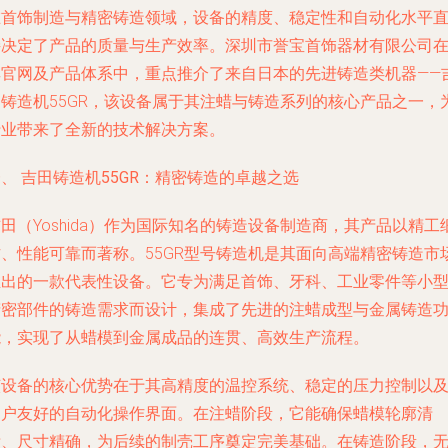
在首饰制造与精密铸造领域，设备的精度、稳定性和自动化水平
接决定了产品的质量与生产效率。深圳市誉宝首饰器材有限公司
其官网及产品体系中，重点推介了来自日本的先进铸造类机器——
田铸造机55GR，该设备属于其注蜡与铸造系列的核心产品之一，
行业带来了全新的技术解决方案。
、 吉田铸造机55GR：精密铸造的卓越之选
田（Yoshida）作为国际知名的铸造设备制造商，其产品以精工
作、性能可靠而著称。55GR型号铸造机是其面向高端精密铸造市
推出的一款代表性设备。它专为满足首饰、牙科、工业零件等小
精密部件的铸造需求而设计，集成了先进的注蜡成型与金属铸造
能，实现了从蜡模到金属成品的连贯、高效生产流程。
该设备的核心优势在于其高精度的温控系统、稳定的压力控制以
用户友好的自动化操作界面。在注蜡阶段，它能确保蜡模轮廓清
晰、尺寸精确，为后续的制壳工序奠定完美基础。在铸造阶段，