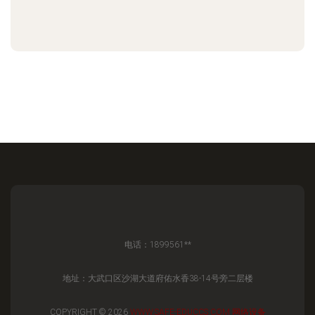
电话：1899561**
地址：大武口区沙湖大道府佑水香38-14号旁二层楼
COPYRIGHT © 2026
WWW.SAFE-EDUCCS.COM
网络设备