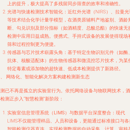
上的提升，极大提高了多残留同步筛查的效率和准确性。
光谱与快速检测技术智能化
：近红外光谱（NIRS）、拉曼光
等技术结合化学计量学模型，在酒类原辅料产地鉴别、酒龄
断、勾兑识别及部分指标（如酒精度、总酸总酯）的快速无
检测中应用日益成熟。便携式、手持式设备的发展使得现场
筛和过程控制更为便捷。
传感器与芯片技术崭露头角
：基于特定生物识别元件（如酶
抗体、核酸适配体）的生物传感器和微流控芯片技术，为某
特定毒素或添加物的超快速、低成本检测提供了新路径。
三、 网络化、智能化解决方案构建检测新生态
检测已不再是孤立的实验室行为。依托
网络设备与物联网技术
，
检测正步入“智慧检测”新阶段：
实验室信息管理系统（LIMS）与数据平台深度整合
：现代
LIMS不仅能管理样品、人员和设备，更能通过标准接口与各
智能检测仪器直连，实现检测数据的自动采集、计算、审核