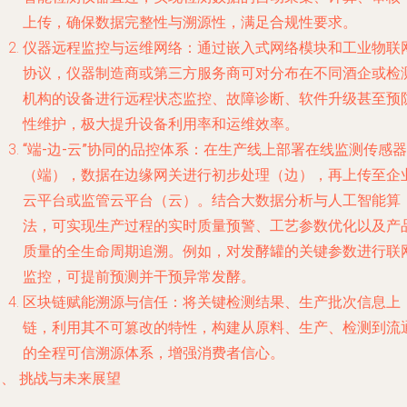
上传，确保数据完整性与溯源性，满足合规性要求。
仪器远程监控与运维网络
：通过嵌入式网络模块和工业物联
协议，仪器制造商或第三方服务商可对分布在不同酒企或检
机构的设备进行远程状态监控、故障诊断、软件升级甚至预
性维护，极大提升设备利用率和运维效率。
“端-边-云”协同的品控体系
：在生产线上部署在线监测传感器
（端），数据在边缘网关进行初步处理（边），再上传至企
云平台或监管云平台（云）。结合大数据分析与人工智能算
法，可实现生产过程的实时质量预警、工艺参数优化以及产
质量的全生命周期追溯。例如，对发酵罐的关键参数进行联
监控，可提前预测并干预异常发酵。
区块链赋能溯源与信任
：将关键检测结果、生产批次信息上
链，利用其不可篡改的特性，构建从原料、生产、检测到流
的全程可信溯源体系，增强消费者信心。
、 挑战与未来展望