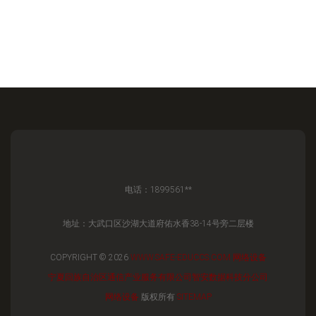
电话：1899561**
地址：大武口区沙湖大道府佑水香38-14号旁二层楼
COPYRIGHT © 2026
WWW.SAFE-EDUCCS.COM
网络设备
宁夏回族自治区通信产业服务有限公司智安数据科技分公司
网络设备
版权所有
SITEMAP