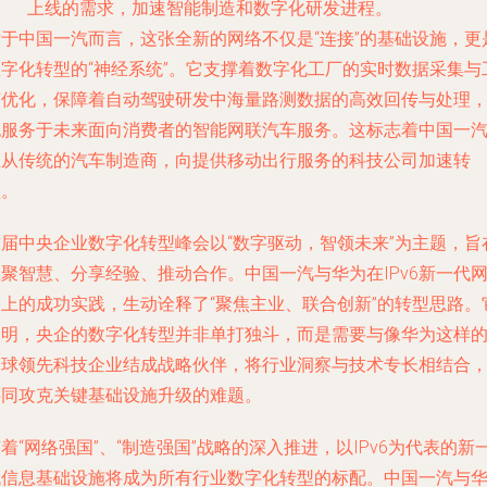
上线的需求，加速智能制造和数字化研发进程。
对于中国一汽而言，这张全新的网络不仅是“连接”的基础设施，更
数字化转型的“神经系统”。它支撑着数字化工厂的实时数据采集与
艺优化，保障着自动驾驶研发中海量路测数据的高效回传与处理
也服务于未来面向消费者的智能网联汽车服务。这标志着中国一
正从传统的汽车制造商，向提供移动出行服务的科技公司加速转
型。
首届中央企业数字化转型峰会以“数字驱动，智领未来”为主题，旨
聚智慧、分享经验、推动合作。中国一汽与华为在IPv6新一代
络上的成功实践，生动诠释了“聚焦主业、联合创新”的转型思路。
表明，央企的数字化转型并非单打独斗，而是需要与像华为这样
全球领先科技企业结成战略伙伴，将行业洞察与技术专长相结合
共同攻克关键基础设施升级的难题。
着“网络强国”、“制造强国”战略的深入推进，以IPv6为代表的新
代信息基础设施将成为所有行业数字化转型的标配。中国一汽与