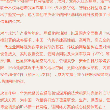
——基于IPv6的新一代网络建设，成为了业界关注的焦点。这一
强联合不仅标志着我国汽车工业巨头在数字化、智能化转型道路
迈出了坚实一步，也为其他中央企业的网络基础设施升级提供了
资借鉴的范本。
对全球汽车产业智能化、网联化的浪潮，以及国家全面推进IPv
规模部署的战略要求，中国一汽将构建高性能、高可靠、高安全
下一代企业网络视为数字化转型的基石。传统的网络架构在应对
量设备接入、实时数据交互、云网协同以及未来车联网（V2X）等
级应用时，已显露出地址空间不足、管理复杂、安全性挑战等诸
限。IPv6凭借其近乎无限的地址空间、更简化的报头结构、内
安全增强特性（如IPsec支持），成为支撑工业互联网和智能制
的理想网络协议。
此次合作中，华为凭借其在通信领域深厚的技术积累与完整的ICT
品解决方案，为中国一汽量身打造了覆盖研发、生产、供应链、
等全场景的IPv6新一代网络。该网络方案的核心优势体现在：