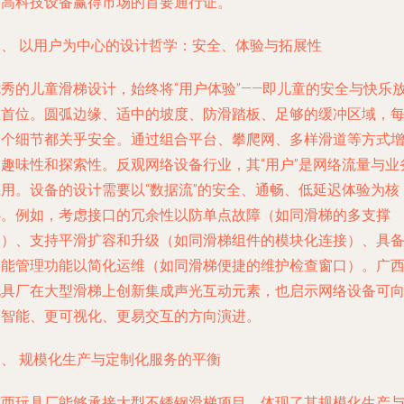
是高科技设备赢得市场的首要通行证。
二、 以用户为中心的设计哲学：安全、体验与拓展性
优秀的儿童滑梯设计，始终将“用户体验”——即儿童的安全与快乐
在首位。圆弧边缘、适中的坡度、防滑踏板、足够的缓冲区域，
一个细节都关乎安全。通过组合平台、攀爬网、多样滑道等方式
加趣味性和探索性。反观网络设备行业，其“用户”是网络流量与业
应用。设备的设计需要以“数据流”的安全、通畅、低延迟体验为核
心。例如，考虑接口的冗余性以防单点故障（如同滑梯的多支撑
点）、支持平滑扩容和升级（如同滑梯组件的模块化连接）、具
智能管理功能以简化运维（如同滑梯便捷的维护检查窗口）。广
玩具厂在大型滑梯上创新集成声光互动元素，也启示网络设备可
更智能、更可视化、更易交互的方向演进。
三、 规模化生产与定制化服务的平衡
广西玩具厂能够承接大型不锈钢滑梯项目，体现了其规模化生产