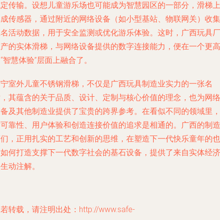
稳定传输。设想儿童游乐场也可能成为智慧园区的一部分，滑梯
集成传感器，通过附近的网络设备（如小型基站、物联网关）收
匿名活动数据，用于安全监测或优化游乐体验。这时，广西玩具
生产的实体滑梯，与网络设备提供的数字连接能力，便在一个更
“智慧体验”层面上融合了。
南宁室外儿童不锈钢滑梯，不仅是广西玩具制造业实力的一张名
片，其蕴含的关于品质、设计、定制与核心价值的理念，也为网
设备及其他制造业提供了宝贵的跨界参考。在看似不同的领域里
对可靠性、用户体验和创造连接价值的追求是相通的。广西的制
商们，正用扎实的工艺和创新的思维，在塑造下一代快乐童年的
为如何打造支撑下一代数字社会的基石设备，提供了来自实体经
的生动注解。
若转载，请注明出处：http://www.safe-