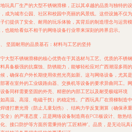
本地玩具厂生产的大型不锈钢滑梯，正以其卓越的品质与独特的
计，成为城市公园、社区和校园中亮丽的风景线。这些设施不仅
孩子们提供了安全、耐用的玩乐体验，其背后的制造理念与运营
式，也能给看似不相干的网络设备行业带来深刻的跨界启示。
一、 坚固耐用的品质基石：材料与工艺的坚持
南宁大型不锈钢滑梯的核心优势在于其选材与工艺。优质的不锈
材料具备极强的抗腐蚀、防锈能力，能够轻松应对广西潮湿多雨
气候，确保在户外长期使用依然光亮如新。这与网络设备，尤其
需部署在室外的工业级路由器、交换机等设备的要求异曲同工。
络设备同样需要坚固的外壳、精密的内部工艺以及耐受极端环境
（如高温、高湿、电磁干扰）的稳定性。广西玩具厂在滑梯制造
对焊缝打磨光滑（防止儿童划伤）、结构力学反复测算（确保承
与安全）的严谨态度，正是网络设备制造商在PCB板设计、散热结
优化、接口防护等方面所需秉持的“工匠精神”。品质，是无论玩具