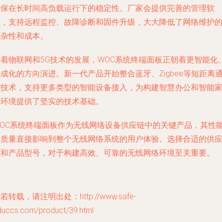
确保在长时间高负载运行下的稳定性。厂家会提供完善的管理软
件，支持远程监控、故障诊断和固件升级，大大降低了网络维护
复杂性和成本。
随着物联网和5G技术的发展，WOC系统终端面板正朝着更智能化
成化的方向演进。新一代产品开始整合蓝牙、Zigbee等短距离
信技术，支持更多类型的智能设备接入，为构建智慧办公和智能
居环境提供了坚实的技术基础。
WOC系统终端面板作为无线网络设备供应链中的关键产品，其性
和质量直接影响到整个无线网络系统的用户体验。选择合适的供
商和产品型号，对于构建高效、可靠的无线网络环境至关重要。
若转载，请注明出处：http://www.safe-
duccs.com/product/39.html